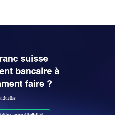
Anne-ValErie Benoit Avocats
UISSE
DÉFISCALISATION : DOSSIER FINAXIOME
franc suisse
nt bancaire à
ment faire ?
viduelles
érifiez votre éligibilité