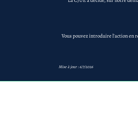
La CJUE a décidé, sur notre dema
Vous pouvez introduire l'action en r
Mise à jour : 6/7/2026
avb
AVB Avocats - Mentions 