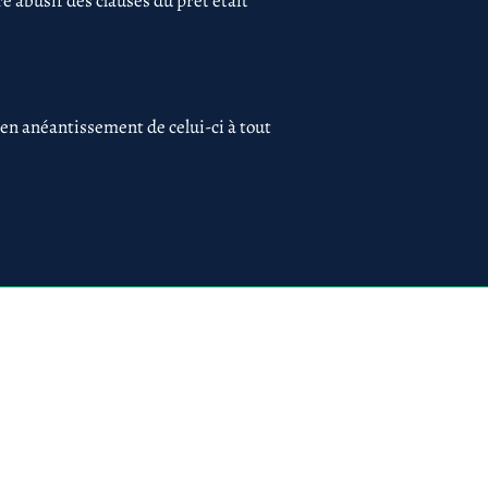
 abusif des clauses du prêt était
 en anéantissement de celui-ci à tout
 75017 PARIS
ues
Création du site par
www.lacky.fr