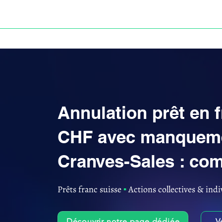
ACCUEIL
ANNULATION DES PRÊTS EN FRANC S
Annulation prêt en 
CHF avec manqueme
Cranves-Sales : com
Prêts franc suisse
▪︎
Actions collectives & indi
Découvrir notre page dédiée
V