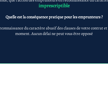
nde, que l'action des emprunteurs en reconnaissance du caractère
imprescriptible
Quelle est la conséquence pratique pour les emprunteurs ?
econnaissance du caractère abusif des clauses de votre contrat et
moment. Aucun délai ne peut vous être opposé
Anne-ValErie Benoit Avocats
@avb-avocats.com
01 43 31 54 20
10, rue Alfred Roll
légales & RGPD
Mes prestations par
Prestations par thématiq
villes