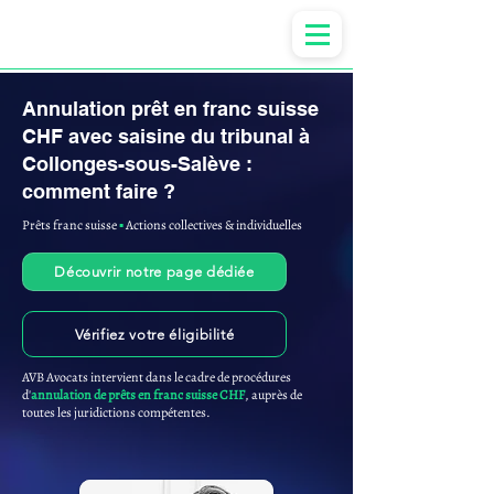
Anne-ValErie Benoit Avocats
Annulation prêt en franc suisse
CHF avec saisine du tribunal à
Collonges-sous-Salève :
comment faire ?
Prêts franc suisse
▪︎
Actions collectives & individuelles
Découvrir notre page dédiée
Vérifiez votre éligibilité
AVB Avocats intervient dans le cadre de procédures
d'
annulation de prêts en franc suisse CHF
, auprès de
toutes les juridictions compétentes.