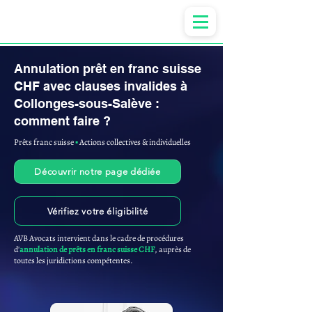
Anne-ValErie Benoit Avocats
Annulation prêt en franc suisse
CHF avec clauses invalides à
Collonges-sous-Salève :
comment faire ?
Prêts franc suisse
▪︎
Actions collectives & individuelles
Découvrir notre page dédiée
Vérifiez votre éligibilité
AVB Avocats intervient dans le cadre de procédures
d'
annulation de prêts en franc suisse CHF
, auprès de
toutes les juridictions compétentes.