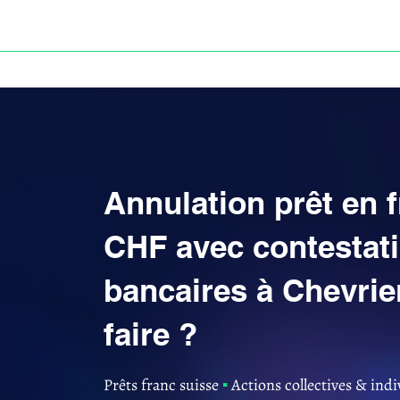
ACCUEIL
ANNULATION DES PRÊTS EN FRANC S
Annulation prêt en 
CHF avec contestati
bancaires à Chevri
faire ?
Prêts franc suisse
▪︎
Actions collectives & indi