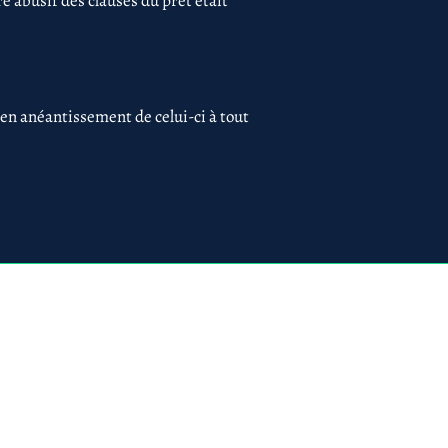
 abusif des clauses du prêt était
 en anéantissement de celui-ci à tout
 75017 PARIS
ues
Création du site par
www.lacky.fr