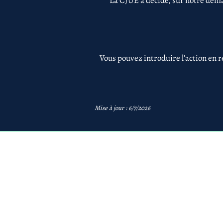
La CJUE a décidé, sur notre dema
Vous pouvez introduire l'action en r
Mise à jour : 6/7/2026
avb
AVB Avocats - Mentions 