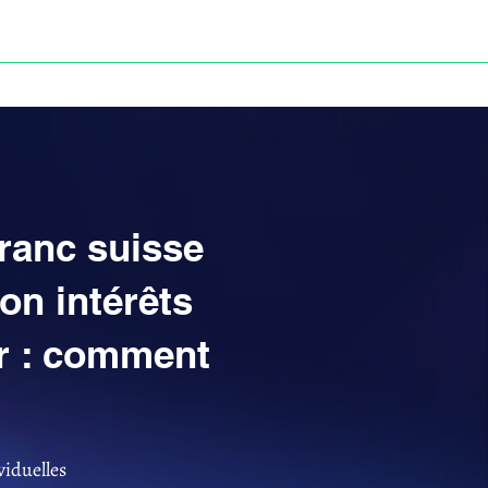
Anne-ValErie Benoit Avocats
UISSE
DÉFISCALISATION : DOSSIER FINAXIOME
franc suisse
on intérêts
er : comment
viduelles