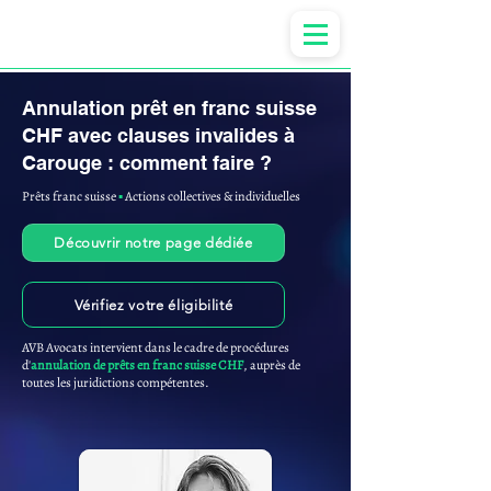
Anne-ValErie Benoit Avocats
Annulation prêt en franc suisse
CHF avec clauses invalides à
Carouge : comment faire ?
Prêts franc suisse
▪︎
Actions collectives & individuelles
Découvrir notre page dédiée
Vérifiez votre éligibilité
AVB Avocats intervient dans le cadre de procédures
d'
annulation de prêts en franc suisse CHF
, auprès de
toutes les juridictions compétentes.