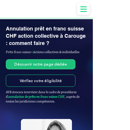
Anne-ValErie Benoit Avocats
Annulation prêt en franc suisse
CHF action collective à Carouge
: comment faire ?
Prêts franc suisse
▪︎
Actions collectives & individuelles
Découvrir notre page dédiée
Vérifiez votre éligibilité
AVB Avocats intervient dans le cadre de procédures
d'
annulation de prêts en franc suisse CHF
, auprès de
toutes les juridictions compétentes.