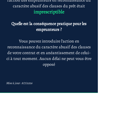
l'action des emprunteurs en reconnaissance du
caractère abusif des clauses du prêt était
imprescriptible
Quelle est la conséquence pratique pour les
emprunteurs ?
Vous pouvez introduire l'action en
reconnaissance du caractère abusif des clauses
de votre contrat et en anéantissement de celui-
ci à tout moment. Aucun délai ne peut vous être
opposé
Mise à jour : 8/7/2026
Anne-ValErie Benoit
Avocats
avb@avb-avocats.com
01 43 31 54 20