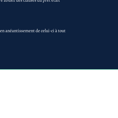
 abusif des clauses du prêt était
 en anéantissement de celui-ci à tout
 75017 PARIS
ues
Création du site par
www.lacky.fr