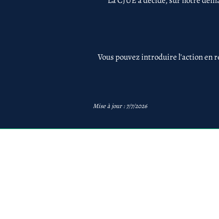
La CJUE a décidé, sur notre dema
Vous pouvez introduire l'action en r
Mise à jour : 7/7/2026
avb
AVB Avocats - Mentions 