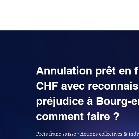
ACCUEIL
ANNULATION DES PRÊTS EN FRANC S
Annulation prêt en 
CHF avec reconnai
préjudice à Bourg-e
comment faire ?
Prêts franc suisse
▪︎
Actions collectives & indi