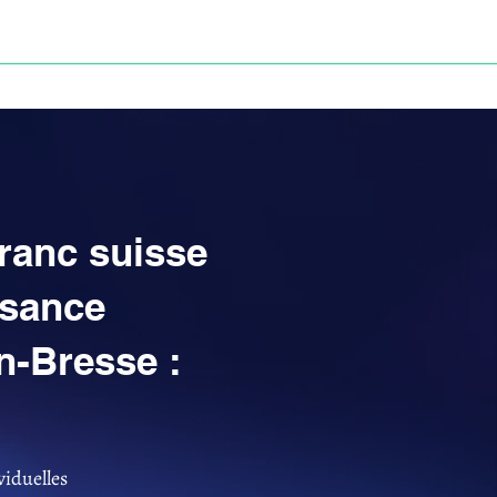
Anne-ValErie Benoit Avocats
UISSE
DÉFISCALISATION : DOSSIER FINAXIOME
franc suisse
ssance
n-Bresse :
viduelles