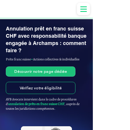
Anne-ValErie Benoit Avocats
Annulation prêt en franc suisse
CHF avec responsabilité banque
engagée à Archamps : comment
faire ?
Prêts franc suisse
▪︎
Actions collectives & individuelles
Découvrir notre page dédiée
Vérifiez votre éligibilité
AVB Avocats intervient dans le cadre de procédures
d'
annulation de prêts en franc suisse CHF
, auprès de
toutes les juridictions compétentes.