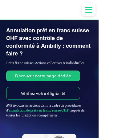
Anne-ValErie Benoit Avocats
Annulation prêt en franc suisse
CHF avec contrôle de
conformité à Ambilly : comment
faire ?
Prêts franc suisse
▪︎
Actions collectives & individuelles
Découvrir notre page dédiée
Vérifiez votre éligibilité
AVB Avocats intervient dans le cadre de procédures
d'
annulation de prêts en franc suisse CHF
, auprès de
toutes les juridictions compétentes.