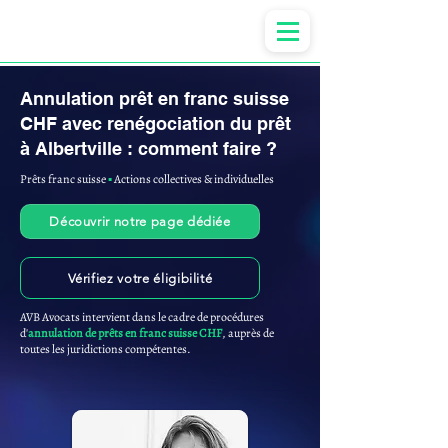
Anne-ValErie Benoit Avocats
Annulation prêt en franc suisse
CHF avec renégociation du prêt
à Albertville : comment faire ?
Prêts franc suisse
▪︎
Actions collectives & individuelles
Découvrir notre page dédiée
Vérifiez votre éligibilité
AVB Avocats intervient dans le cadre de procédures
d'
annulation de prêts en franc suisse CHF
, auprès de
toutes les juridictions compétentes.