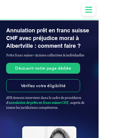
Anne-ValErie Benoit Avocats
Annulation prêt en franc suisse
CHF avec préjudice moral à
Albertville : comment faire ?
Prêts franc suisse
▪︎
Actions collectives & individuelles
Découvrir notre page dédiée
Vérifiez votre éligibilité
AVB Avocats intervient dans le cadre de procédures
d'
annulation de prêts en franc suisse CHF
, auprès de
toutes les juridictions compétentes.