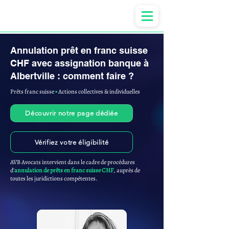
Anne-ValErie Benoit Avocats
Annulation prêt en franc suisse
CHF avec assignation banque à
Albertville : comment faire ?
Prêts franc suisse
▪︎
Actions collectives & individuelles
Découvrir notre page dédiée
Vérifiez votre éligibilité
AVB Avocats intervient dans le cadre de procédures
d'
annulation de prêts en franc suisse CHF
, auprès de
toutes les juridictions compétentes.