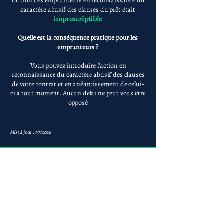
l'action des emprunteurs en reconnaissance du
caractère abusif des clauses du prêt était
imprescriptible
Quelle est la conséquence pratique pour les
emprunteurs ?
Vous pouvez introduire l'action en
reconnaissance du caractère abusif des clauses
de votre contrat et en anéantissement de celui-
ci à tout moment. Aucun délai ne peut vous être
opposé
Mise à jour : 7/7/2026
Anne-ValErie Benoit
Avocats
avb@avb-avocats.com
01 43 31 54 20