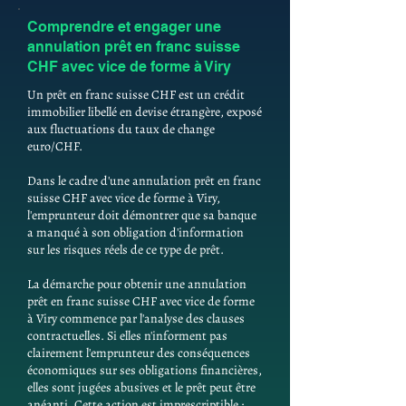
Comprendre et engager une
annulation prêt en franc suisse
CHF avec vice de forme à Viry
Un prêt en franc suisse CHF est un crédit
immobilier libellé en devise étrangère, exposé
aux fluctuations du taux de change
euro/CHF.
Dans le cadre d'une annulation prêt en franc
suisse CHF avec vice de forme à Viry,
l'emprunteur doit démontrer que sa banque
a manqué à son obligation d'information
sur les risques réels de ce type de prêt.
La démarche pour obtenir une annulation
prêt en franc suisse CHF avec vice de forme
à Viry commence par l'analyse des clauses
contractuelles. Si elles n'informent pas
clairement l'emprunteur des conséquences
économiques sur ses obligations financières,
elles sont jugées abusives et le prêt peut être
anéanti. Cette action est imprescriptible :