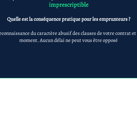
imprescriptible
Quelle est la conséquence pratique pour les emprunteurs ?
econnaissance du caractère abusif des clauses de votre contrat et
moment. Aucun délai ne peut vous être opposé
Anne-ValErie Benoit Avocats
@avb-avocats.com
01 43 31 54 20
10, rue Alfred Roll
légales & RGPD
Mes prestations par
Prestations par thématiq
villes