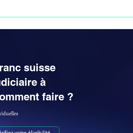
Anne-ValErie Benoit Avocats
UISSE
DÉFISCALISATION : DOSSIER FINAXIOME
franc suisse
diciaire à
comment faire ?
viduelles
érifiez votre éligibilité