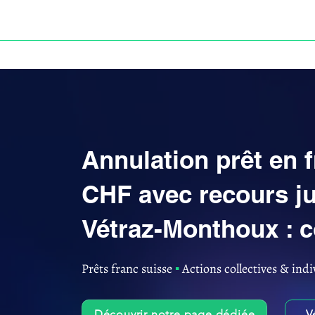
ACCUEIL
ANNULATION DES PRÊTS EN FRANC S
Annulation prêt en 
CHF avec recours ju
Vétraz-Monthoux : 
Prêts franc suisse
▪︎
Actions collectives & indi
Découvrir notre page dédiée
V