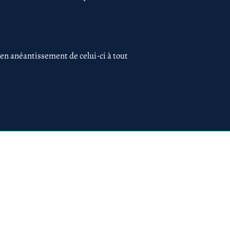
 en anéantissement de celui-ci à tout
 75017 PARIS
ues
Création du site par
www.lacky.fr