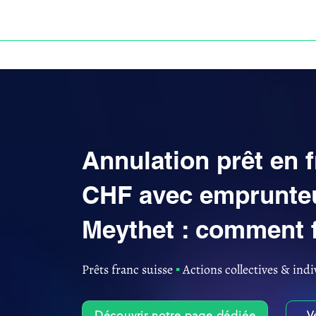
ACCUEIL
ANNULATION DES PRÊTS EN FRANC S
Annulation prêt en 
CHF avec emprunteur
Meythet : comment f
Prêts franc suisse
▪︎
Actions collectives & indi
Découvrir notre page dédiée
V