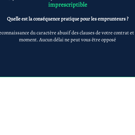
imprescriptible
Quelle est la conséquence pratique pour les emprunteurs ?
econnaissance du caractère abusif des clauses de votre contrat et
moment. Aucun délai ne peut vous être opposé
Anne-ValErie Benoit Avocats
@avb-avocats.com
01 43 31 54 20
10, rue Alfred Roll
légales & RGPD
Mes prestations par
Prestations par thématiq
villes