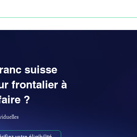
Anne-ValErie Benoit Avocats
UISSE
DÉFISCALISATION : DOSSIER FINAXIOME
franc suisse
 frontalier à
aire ?
viduelles
érifiez votre éligibilité