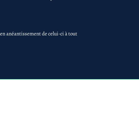
 en anéantissement de celui-ci à tout
 75017 PARIS
ues
Création du site par
www.lacky.fr