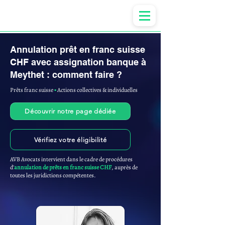
Anne-ValErie Benoit Avocats
Annulation prêt en franc suisse
CHF avec assignation banque à
Meythet : comment faire ?
Prêts franc suisse
▪︎
Actions collectives & individuelles
Découvrir notre page dédiée
Vérifiez votre éligibilité
AVB Avocats intervient dans le cadre de procédures
d'
annulation de prêts en franc suisse CHF
, auprès de
toutes les juridictions compétentes.