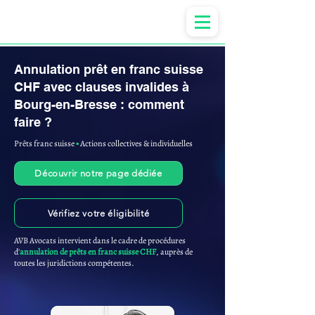
Anne-ValErie Benoit Avocats
Annulation prêt en franc suisse
CHF avec clauses invalides à
Bourg-en-Bresse : comment
faire ?
Prêts franc suisse
▪︎
Actions collectives & individuelles
Découvrir notre page dédiée
Vérifiez votre éligibilité
AVB Avocats intervient dans le cadre de procédures
d'
annulation de prêts en franc suisse CHF
, auprès de
toutes les juridictions compétentes.