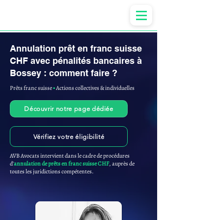
Anne-ValErie Benoit Avocats
Annulation prêt en franc suisse
CHF avec pénalités bancaires à
Bossey : comment faire ?
Prêts franc suisse
▪︎
Actions collectives & individuelles
Découvrir notre page dédiée
Vérifiez votre éligibilité
AVB Avocats intervient dans le cadre de procédures
d'
annulation de prêts en franc suisse CHF
, auprès de
toutes les juridictions compétentes.