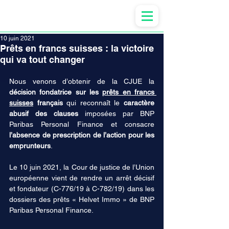
Anne-ValErie Benoit Avocats
10 juin 2021
Prêts en francs suisses : la victoire
qui va tout changer
Nous venons d’obtenir de la CJUE la 
décision fondatrice sur les 
prêts en francs 
suisses
 français
 qui reconnaît le 
caractère 
abusif des clauses
 imposées par BNP 
Paribas Personal Finance et consacre 
l’absence de prescription de l’action pour les 
emprunteurs
.
Le 10 juin 2021, la Cour de justice de l’Union 
européenne vient de rendre un arrêt décisif 
et fondateur (C-776/19 à C-782/19) dans les 
dossiers des prêts « Helvet Immo » de BNP 
Paribas Personal Finance.