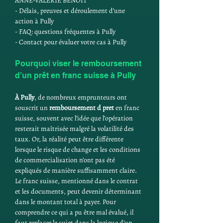
ANNE-VALERIE BENOIT
- Délais, preuves et déroulement d’une 
action à Pully
- FAQ: questions fréquentes à Pully
- Contact pour évaluer votre cas à Pully
Pourquoi viser le remboursement 
d’un prêt en franc suisse à Pully
À Pully
, de nombreux emprunteurs ont 
souscrit un 
remboursement d pret
 en franc 
suisse, souvent avec l’idée que l’opération 
resterait maîtrisée malgré la volatilité des 
taux. Or, la réalité peut être différente 
lorsque le risque de change et les conditions 
de commercialisation n’ont pas été 
expliqués de manière suffisamment claire. 
Le franc suisse, mentionné dans le contrat 
et les documents, peut devenir déterminant 
dans le montant total à payer. Pour 
comprendre ce qui a pu être mal évalué, il 
faut replacer le sujet dans la logique d’un 