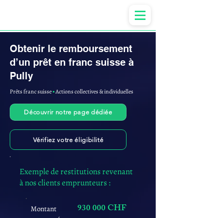
Anne-ValErie Benoit Avocats
Obtenir le remboursement
d’un prêt en franc suisse à
Pully
Prêts franc suisse
▪︎
Actions collectives & individuelles
Découvrir notre page dédiée
Vérifiez votre éligibilité
Exemple de restitutions revenant
à nos clients emprunteurs :
930 000 CHF
Montant