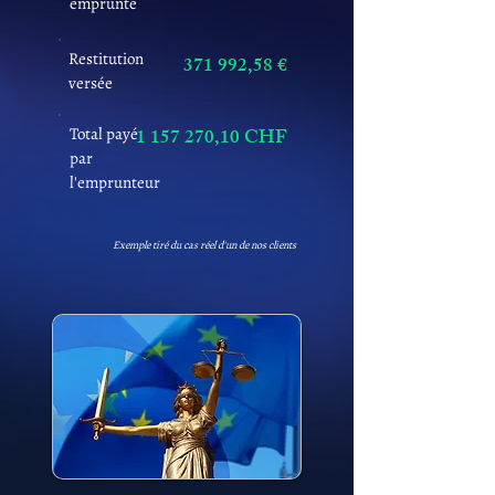
emprunté
Restitution
371 992,58 €
versée
Total payé
1 157 270
,10 CHF
par
l'emprunteur
Exemple tiré du cas réel d'un de nos clients