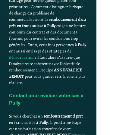
cadrage peut révéler quelles pièces sont 
prioritaires. Comment distinguer le risque 
de change du problème de 
commercialisation? Le 
remboursement d’un 
prêt en franc suisse à Pully
 exige une lecture 
conjointe du contrat et des documents 
fournis, pour éviter les conclusions trop 
générales. Enfin, certaines personnes 
à Pully
ont aussi envisagé des stratégies de 
défiscalisation
; il faut alors s’assurer que 
l’analyse reste cohérente avec l’objectif de 
remboursement. L’équipe 
ANNE-VALERIE 
BENOIT
 peut vous guider vers la voie la plus 
réaliste.
Contact pour évaluer votre cas à 
Pully
Si vous cherchez un 
remboursement d pret
en franc suisse 
à Pully
, la prochaine étape 
est une évaluation concrète de votre 