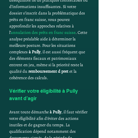
déséquilibre né de pratiques contestables ou 
d’informations insuffisantes. Si votre 
dossier s’inscrit dans la problématique des 
prêts en franc suisse, vous pouvez 
approfondir les approches relatives à 
l’
annulation des prêts en franc suisse
. Cette 
analyse préalable aide à déterminer la 
meilleure posture. Pour les situations 
complexes 
à Pully
, il est aussi fréquent que 
des éléments fiscaux et patrimoniaux 
entrent en jeu, même si la priorité reste la 
qualité du 
remboursement d pret
 et la 
cohérence des calculs.
Vérifier votre éligibilité à Pully 
avant d’agir
Avant toute démarche 
à Pully
, il faut vérifier 
votre éligibilité afin d’éviter des actions 
inutiles et de gagner du temps. La 
qualification dépend notamment des 
documents signés, de la période de 