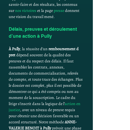
savoir-faire et des résultats, les contenus 
sur 
nos victoires
 et la page 
presse
 donnent 
une vision du travail mené.
Délais, preuves et déroulement 
d’une action à Pully
À Pully
, la réussite d’un 
remboursement d 
pret
 dépend souvent de la qualité des 
preuves et du respect des délais. Il faut 
rassembler les contrats, annexes, 
documents de commercialisation, relevés 
de compte, et toute trace des échanges. Plus 
le dossier est complet, plus il est possible de 
démontrer ce qui a été compris ou non au 
moment de la souscription. Le cadre du 
litige s’inscrit dans la logique de l’
action en 
justice
, avec un niveau de preuve requis 
pour obtenir une décision favorable ou un 
accord structuré. Notre méthode 
ANNE-
VALERIE BENOIT
à Pully
 prévoit une phase 