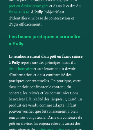
prêt en devise étrangère
 et dans le cadre du 
franc suisse
. 
À Pully
, l’objectif est 
d’identifier une base de contestation et 
d’agir efficacement.
Les bases juridiques à connaître 
à Pully
Le 
remboursement d’un prêt en franc suisse 
à Pully
 repose sur des principes issus du 
droit bancaire
 et sur l’examen du devoir 
d’information et de la conformité des 
pratiques contractuelles. En pratique, votre 
dossier doit confronter le contenu du 
contrat, les relevés et les communications 
bancaires à la réalité des risques. Quand un 
produit est vendu comme adapté, il faut 
pouvoir vérifier que l’établissement a bien 
rempli ses obligations. Dans un contexte de 
prêt en devise, les enjeux relèvent aussi des 
mécanismes de 
action en justice
 lorsque les 