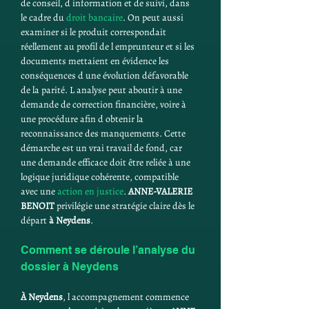
de conseil, d information et de suivi, dans 
le cadre du 
droit bancaire
. On peut aussi 
examiner si le produit correspondait 
réellement au profil de l emprunteur et si les 
documents mettaient en évidence les 
conséquences d une évolution défavorable 
de la parité. L analyse peut aboutir à une 
demande de correction financière, voire à 
une procédure afin d obtenir la 
reconnaissance des manquements. Cette 
démarche est un vrai travail de fond, car 
une demande efficace doit être reliée à une 
logique juridique cohérente, compatible 
avec une 
action en justice
. 
ANNE-VALERIE 
BENOIT
 privilégie une stratégie claire dès le 
départ 
à Neydens
.
Comment se déroule l’analyse du 
dossier à Neydens
À Neydens
, l accompagnement commence 