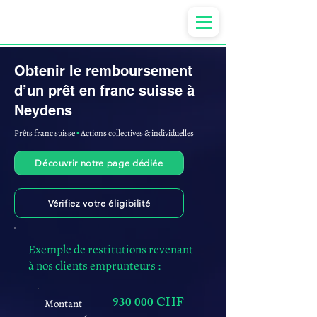
Anne-ValErie Benoit Avocats
Obtenir le remboursement
d’un prêt en franc suisse à
Neydens
Prêts franc suisse
▪︎
Actions collectives & individuelles
Découvrir notre page dédiée
Vérifiez votre éligibilité
Exemple de restitutions revenant
à nos clients emprunteurs :
930 000 CHF
Montant