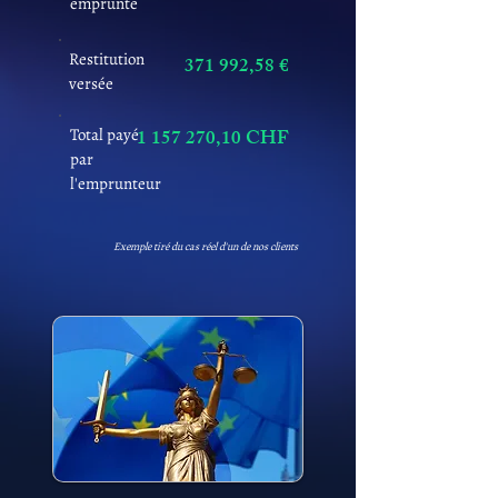
emprunté
Restitution
371 992,58 €
versée
Total payé
1 157 270
,10 CHF
par
l'emprunteur
Exemple tiré du cas réel d'un de nos clients