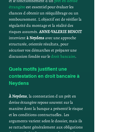
et le fonctionnement d un 
prêt en devise 
étrangère
 est essentiel pour évaluer les 
chances d obtenir un rééquilibrage ou un 
remboursement. L objectif est de vérifier la 
régularité du montage et la réalité des 
risques assumés. 
ANNE-VALERIE BENOIT
intervient 
à Neydens
 avec une approche 
structurée, orientée résultats, pour 
sécuriser vos démarches et préparer une 
discussion fondée sur le 
droit bancaire
.
Quels motifs justifient une 
contestation en droit bancaire à 
Neydens
À Neydens
, la contestation d un prêt en 
devise étrangère repose souvent sur la 
manière dont la banque a présenté le risque 
et les conditions contractuelles. Les 
arguments varient selon le dossier, mais ils 
se rattachent généralement aux obligations 