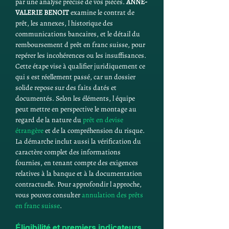
par une analyse précise de vos pièces. 
ANNE-
VALERIE BENOIT
 examine le contrat de 
prêt, les annexes, l historique des 
communications bancaires, et le détail du 
remboursement d prêt en franc suisse, pour 
repérer les incohérences ou les insuffisances. 
Cette étape vise à qualifier juridiquement ce 
qui s est réellement passé, car un dossier 
solide repose sur des faits datés et 
documentés. Selon les éléments, l équipe 
peut mettre en perspective le montage au 
regard de la nature du 
prêt en devise 
étrangère
 et de la compréhension du risque. 
La démarche inclut aussi la vérification du 
caractère complet des informations 
fournies, en tenant compte des exigences 
relatives à la banque et à la documentation 
contractuelle. Pour approfondir l approche, 
vous pouvez consulter 
annulation des prêts 
en franc suisse
.
Éligibilité et premiers indicateurs 