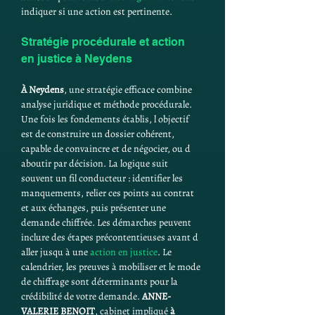
indiquer si une action est pertinente.
Stratégie procédurale et action 
en justice à Neydens
À Neydens
, une stratégie efficace combine 
analyse juridique et méthode procédurale. 
Une fois les fondements établis, l objectif 
est de construire un dossier cohérent, 
capable de convaincre et de négocier, ou d 
aboutir par décision. La logique suit 
souvent un fil conducteur : identifier les 
manquements, relier ces points au contrat 
et aux échanges, puis présenter une 
demande chiffrée. Les démarches peuvent 
inclure des étapes précontentieuses avant d 
aller jusqu à une 
action en justice
. Le 
calendrier, les preuves à mobiliser et le mode 
de chiffrage sont déterminants pour la 
crédibilité de votre demande. 
ANNE-
VALERIE BENOIT
, cabinet impliqué 
à 