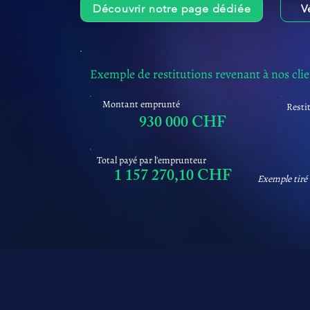
Découvrir notre page dédiée
V
Exemple de restitutions revenant à nos cli
Montant emprunté
Resti
930 000 CHF
Total payé par l'emprunteur
1 157 270,10 CHF
Exemple tiré 