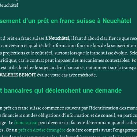
Neuchâtel
ement d’un prêt en franc suisse à Neuchâtel
d prêt en franc suisse 
à Neuchâtel
, il faut d’abord clarifier ce que r
 conversion et qualité de l’information fournie lors de la souscription
projections et le coût réel, surtout lorsque le franc suisse évolue. Selon
ridique, car le contrat peut imposer des mécanismes contestables. Pou
est utile de relier le sujet au droit bancaire, notamment sur la transpa
VALERIE BENOIT
 évalue votre cas avec méthode.
et bancaires qui déclenchent une demande
n prêt en franc suisse commence souvent par l’identification des man
s financiers ont des obligations d’information et de conseil, en partic
ge. Le 
franc suisse
 peut devenir un facteur déterminant quand la dev
es. Or un 
prêt en devise étrangère
 doit être compris avant l’engageme