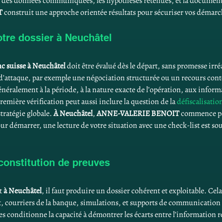
ce des données communiquées, les hypothèses retenues, et la documenta
T
 construit une approche orientée résultats pour sécuriser vos démarc
 votre dossier à Neuchâtel
c suisse à Neuchâtel
 doit être évalué dès le départ, sans promesse irréa
gle d’attaque, par exemple une négociation structurée ou un recours con
énéralement à la période, à la nature exacte de l’opération, aux informa
mière vérification peut aussi inclure la question de la 
défiscalisatio
ratégie globale. 
À Neuchâtel
, 
ANNE-VALERIE BENOIT
 commence par
our démarrer, une lecture de votre situation avec une check-list est souv
 constitution de preuves
t 
à Neuchâtel
, il faut produire un dossier cohérent et exploitable. Cela 
, courriers de la banque, simulations, et supports de communication
ces conditionne la capacité à démontrer les écarts entre l’information re