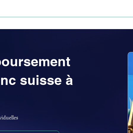
Anne-ValErie Benoit Avocats
UISSE
DÉFISCALISATION : DOSSIER FINAXIOME
mboursement
anc suisse à
viduelles