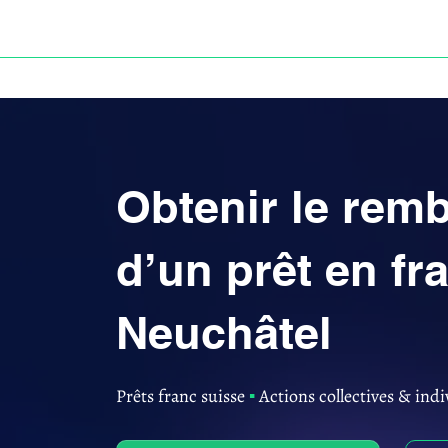
ACCUEIL
ANNULATION DES PRÊTS EN FRANC S
Obtenir le re
d’un prêt en fr
Neuchâtel
Prêts franc suisse
▪︎
Actions collectives & indi