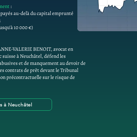
ement
:
s payés au-delà du capital emprunté
û
usqu'à 10 000 €)
e. ANNE-VALERIE BENOIT, avocat en
 suisse à Neuchâtel, défend les
 abusives et de manquement au devoir de
des contrats de prêt devant le Tribunal
on précontractuelle sur le risque de
es à Neuchâtel