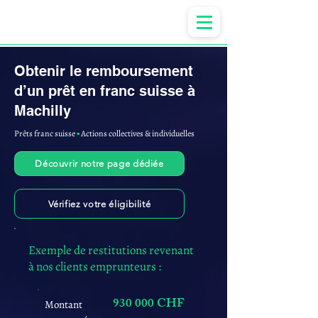
Anne-ValErie Benoit Avocats
Obtenir le remboursement
d’un prêt en franc suisse à
Machilly
Prêts franc suisse
▪︎
Actions collectives & individuelles
Découvrir notre page dédiée
Vérifiez votre éligibilité
Exemple de restitutions revenant
à nos clients emprunteurs :
930 000 CHF
Montant