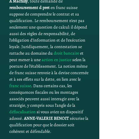
À Machilly
, toute demande de 
remboursement d pret
 en franc suisse 
suppose de comprendre le contrat et sa 
qualification. Le remboursement n’est pas 
seulement une question de calcul: il dépend 
aussi des règles de responsabilité, de 
l’obligation d’information et de l’exécution 
loyale. Juridiquement, la contestation se 
rattache au domaine du 
droit bancaire
 et 
peut mener à une 
action en justice
 selon la 
posture de l’établissement. La notion même 
de franc suisse renvoie à la devise concernée 
et à ses effets sur la dette, en lien avec le 
franc suisse
. Dans certains cas, les 
conséquences fiscales ou les montages 
associés peuvent aussi interagir avec la 
stratégie, y compris sous l’angle de la 
défiscalisation
 si vous aviez un dispositif 
adossé. 
ANNE-VALERIE BENOIT
 sécurise la 
qualification pour que le dossier soit 
cohérent et défendable.