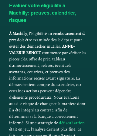
Évaluer votre éligibilité à 
Machilly: preuves, calendrier, 
risques
À Machilly
, l’éligibilité au 
remboursement d 
pret
 doit être examinée dès le départ pour 
éviter des démarches inutiles. 
ANNE-
VALERIE BENOIT
 commence par vérifier les 
pièces clés: offre de prêt, tableau 
d’amortissement, relevés, éventuels 
avenants, courriers, et preuves des 
informations reçues avant signature. La 
démarche tient compte du calendrier, car 
certaines actions peuvent dépendre 
d’éléments procéduraux. Nous évaluons 
aussi le risque de change et la manière dont 
il a été intégré au contrat, afin de 
déterminer si la banque a correctement 
informé. Si une stratégie de 
défiscalisation
était en jeu, l’analyse devient plus fine. Le 
fait que vous soyez en Haute-Savoie 
à 