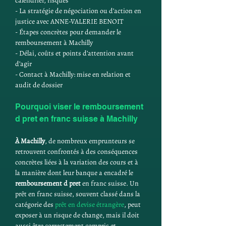
calendrier, risques
- La stratégie de négociation ou d’action en 
justice avec ANNE-VALERIE BENOIT
- Étapes concrètes pour demander le 
remboursement à Machilly
- Délai, coûts et points d’attention avant 
d’agir
- Contact à Machilly: mise en relation et 
audit de dossier
Pourquoi viser le remboursement 
d pret en franc suisse à Machilly
À Machilly
, de nombreux emprunteurs se 
retrouvent confrontés à des conséquences 
concrètes liées à la variation des cours et à 
la manière dont leur banque a encadré le 
remboursement d pret
 en franc suisse. Un 
prêt en franc suisse, souvent classé dans la 
catégorie des 
prêt en devise étrangère
, peut 
exposer à un risque de change, mais il doit 
aussi être correctement compris et 