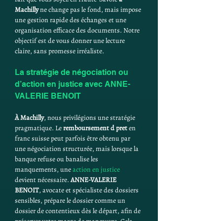
Machilly
 ne change pas le fond, mais impose 
une gestion rapide des échanges et une 
organisation efficace des documents. Notre 
objectif est de vous donner une lecture 
claire, sans promesse irréaliste.
La stratégie de négociation ou 
d’action en justice avec ANNE-
VALERIE BENOIT
À Machilly
, nous privilégions une stratégie 
pragmatique. Le 
remboursement d pret
 en 
franc suisse peut parfois être obtenu par 
une négociation structurée, mais lorsque la 
banque refuse ou banalise les 
manquements, une 
action en justice
devient nécessaire. 
ANNE-VALERIE 
BENOIT
, avocate et spécialiste des dossiers 
sensibles, prépare le dossier comme un 
dossier de contentieux dès le départ, afin de 