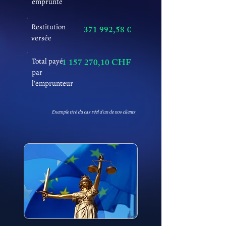
emprunté
Restitution
371 992,58 €
versée
Total payé
1 157 270
,10 CHF
par
l'emprunteur
Exemple tiré du cas réel d'un de nos clients