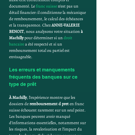
documenté. Le 
franc suisse
 n’est pas un 
détail financier: il conditionne la mécanique 
de remboursement, le calcul des échéances 
et la transparence. Chez 
ANNE-VALERIE 
BENOIT
, nous analysons votre situation 
à 
Machilly
 pour déterminer si un 
droit 
bancaire
 a été respecté et si un 
remboursement total ou partiel est 
envisageable.
Les erreurs et manquements 
fréquents des banques sur ce 
type de prêt
À Machilly
, l’expérience montre que les 
dossiers de 
remboursement d pret
 en franc 
suisse échouent rarement sur un seul point. 
Les banques peuvent avoir manqué 
d’informations essentielles, notamment sur 
les risques, la revalorisation et l’impact du 