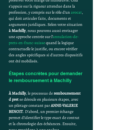
préserver votre marge de manœuvre. Cela 
s’appuie sur la rigueur attendue dans la 
profession, y compris sur le rôle d’un 
avocat
, 
qui doit articuler faits, documents et 
arguments juridiques. Selon votre situation 
à Machilly
, nous pouvons aussi envisager 
une approche centrée sur l’
annulation-de-
prets-en-franc-suisse
 quand la logique 
contractuelle le justifie, ou encore vérifier 
des angles spécifiques si d’autres dispositifs 
ont été mobilisés.
Étapes concrètes pour demander 
le remboursement à Machilly
À Machilly
, le processus de 
remboursement 
d pret
 se déroule en plusieurs étapes, avec 
un pilotage constant par 
ANNE-VALERIE 
BENOIT
. D’abord, un premier échange 
permet d’identifier le type exact de contrat 
et la chronologie des échéances. Ensuite, 
nous procédons à une analyse 