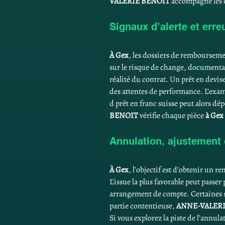
VALERIE BENOIT
 accompagne les
Signaux d’alerte et erre
À Gex
, les dossiers de remboursemen
sur le risque de change, documentat
réalité du contrat. Un prêt en devise
des attentes de performance. L’exame
d prêt en franc suisse peut alors d
BENOIT
 vérifie chaque pièce 
à Gex
Annulation, ajustement 
À Gex
, l’objectif est d’obtenir un r
L’issue la plus favorable peut passer 
arrangement de compte. Certaines si
partie contentieuse, 
ANNE-VALERI
Si vous explorez la piste de l’annula