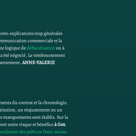
ets: explications trop générales 
communication commerciale et la 
une logique de 
défiscalisation
 ou à 
ui a été négocié. Le remboursement 
nsentement. 
ANNE-VALERIE 
éments du contrat et la chronologie. 
stitution, un réajustement ou un 
s manquements sont établis. Sur la 
port entre risque et bénéfice 
à Gex
. 
nnulation des prêts en franc suisse
.