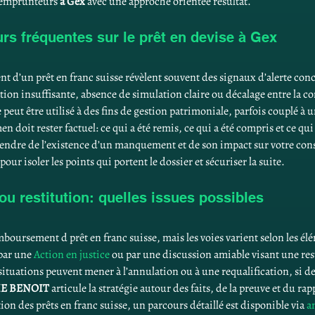
 emprunteurs 
à Gex
 avec une approche orientée résultat.
urs fréquentes sur le prêt en devise à Gex
t d’un prêt en franc suisse révèlent souvent des signaux d’alerte concr
ion insuffisante, absence de simulation claire ou décalage entre la 
 peut être utilisé à des fins de gestion patrimoniale, parfois couplé à 
n doit rester factuel: ce qui a été remis, ce qui a été compris et ce q
épendre de l’existence d’un manquement et de son impact sur votre co
 pour isoler les points qui portent le dossier et sécuriser la suite.
ou restitution: quelles issues possibles
emboursement d prêt en franc suisse, mais les voies varient selon les él
par une 
Action en justice
 ou par une discussion amiable visant une re
tuations peuvent mener à l’annulation ou à une requalification, si de
E BENOIT
 articule la stratégie autour des faits, de la preuve et du rap
tion des prêts en franc suisse, un parcours détaillé est disponible via 
a