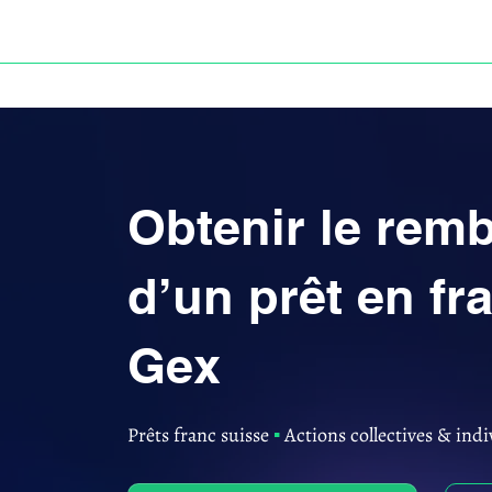
ACCUEIL
ANNULATION DES PRÊTS EN FRANC S
Obtenir le re
d’un prêt en fr
Gex
Prêts franc suisse
▪︎
Actions collectives & indi