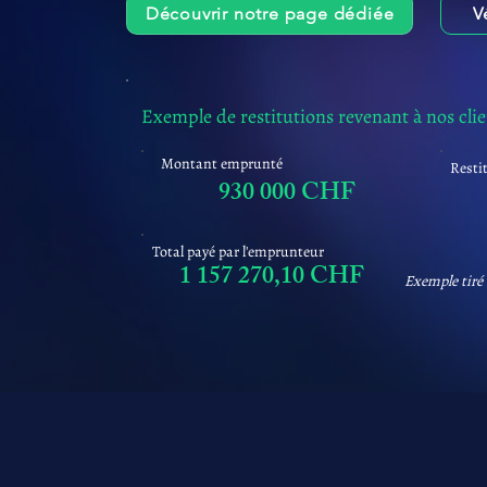
Découvrir notre page dédiée
V
Exemple de restitutions revenant à nos cli
Montant emprunté
Resti
930 000 CHF
Total payé par l'emprunteur
1 157 270,10 CHF
Exemple tiré 