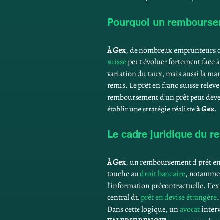
Pourquoi un remboursem
À Gex
, de nombreux emprunteurs on
suisse
 peut évoluer fortement face à 
variation du taux, mais aussi la ma
remis. Le prêt en franc suisse relèv
remboursement d’un prêt peut deven
établir une stratégie réaliste 
à Gex
.
Le cadre juridique du r
À Gex
, un remboursement d prêt en f
touche au 
droit bancaire
, notamment
l’information précontractuelle. L’ex
central du 
prêt en devise étrangère
.
Dans cette logique, un 
avocat
 inter