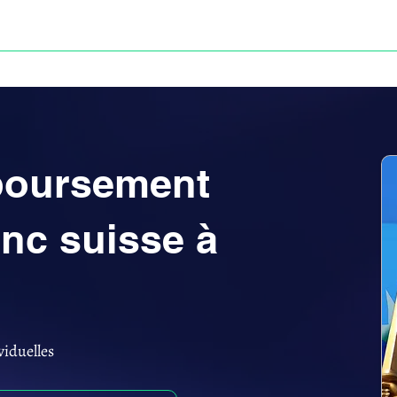
Anne-ValErie Benoit Avocats
UISSE
DÉFISCALISATION : DOSSIER FINAXIOME
mboursement
anc suisse à
viduelles