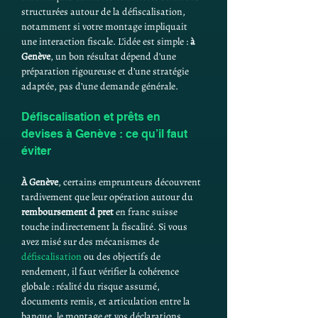
structurées autour de la défiscalisation, 
notamment si votre montage impliquait 
une interaction fiscale. L’idée est simple : 
à 
Genève
, un bon résultat dépend d’une 
préparation rigoureuse et d’une stratégie 
adaptée, pas d’une demande générale.
Défiscalisation et prêts en 
devises à Genève : ce qu’il faut 
éviter
À Genève
, certains emprunteurs découvrent 
tardivement que leur opération autour du 
remboursement d pret
 en franc suisse 
touche indirectement la fiscalité. Si vous 
avez misé sur des mécanismes de 
défiscalisation
 ou des objectifs de 
rendement, il faut vérifier la cohérence 
globale : réalité du risque assumé, 
documents remis, et articulation entre la 
banque, le montage et vos déclarations. 