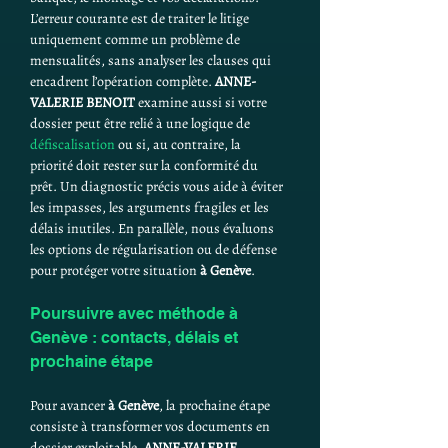
L’erreur courante est de traiter le litige 
uniquement comme un problème de 
mensualités, sans analyser les clauses qui 
encadrent l’opération complète. 
ANNE-
VALERIE BENOIT
 examine aussi si votre 
dossier peut être relié à une logique de 
défiscalisation
 ou si, au contraire, la 
priorité doit rester sur la conformité du 
prêt. Un diagnostic précis vous aide à éviter 
les impasses, les arguments fragiles et les 
délais inutiles. En parallèle, nous évaluons 
les options de régularisation ou de défense 
pour protéger votre situation 
à Genève
.
Poursuivre avec méthode à 
Genève : contacts, délais et 
prochaine étape
Pour avancer 
à Genève
, la prochaine étape 
consiste à transformer vos documents en 
dossier exploitable. 
ANNE-VALERIE 