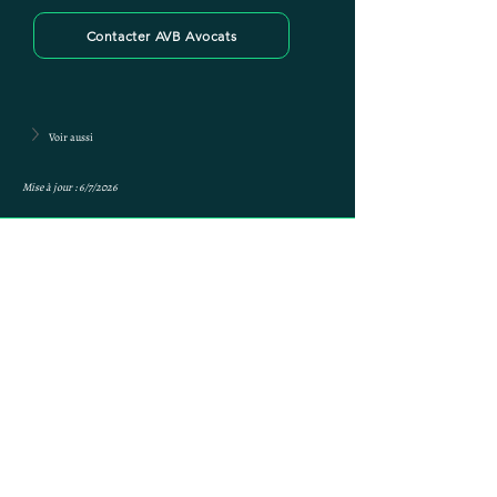
Contacter AVB Avocats
Voir aussi
Mise à jour : 6/7/2026
Anne-ValErie Benoit
Avocats
avb@avb-avocats.com
01 43 31 54 20
10, rue Alfred Roll 75017 PARIS
AVB Avocats - Mentions légales & RGPD
Mes prestations par villes
Prestations par thématiques