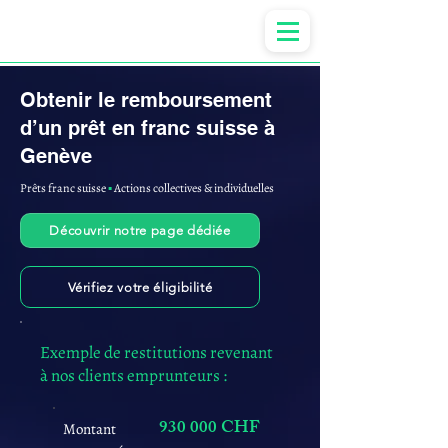
Anne-ValErie Benoit Avocats
Obtenir le remboursement
d’un prêt en franc suisse à
Genève
Prêts franc suisse
▪︎
Actions collectives & individuelles
Découvrir notre page dédiée
Vérifiez votre éligibilité
Exemple de restitutions revenant
à nos clients emprunteurs :
930 000 CHF
Montant