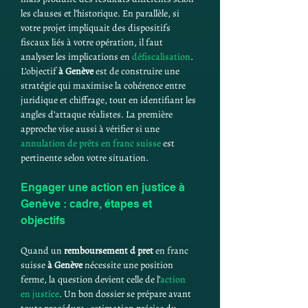
les clauses et l’historique. En parallèle, si 
votre projet impliquait des dispositifs 
fiscaux liés à votre opération, il faut 
analyser les implications en 
défiscalisation
. 
L’objectif 
à Genève
 est de construire une 
stratégie qui maximise la cohérence entre 
juridique et chiffrage, tout en identifiant les 
angles d’attaque réalistes. La première 
approche vise aussi à vérifier si une 
annulation de prêts en franc suisse
 est 
pertinente selon votre situation.
Engager une action en justice à 
Genève : cadre, étapes et 
objectifs
Quand un 
remboursement d pret
 en franc 
suisse 
à Genève
 nécessite une position 
ferme, la question devient celle de l’
action 
en justice
. Un bon dossier se prépare avant 