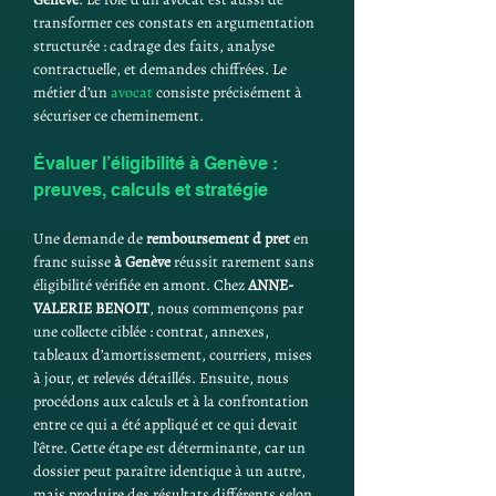
transformer ces constats en argumentation 
structurée : cadrage des faits, analyse 
contractuelle, et demandes chiffrées. Le 
métier d’un 
avocat
 consiste précisément à 
sécuriser ce cheminement.
Évaluer l’éligibilité à Genève : 
preuves, calculs et stratégie
Une demande de 
remboursement d pret
 en 
franc suisse 
à Genève
 réussit rarement sans 
éligibilité vérifiée en amont. Chez 
ANNE-
VALERIE BENOIT
, nous commençons par 
une collecte ciblée : contrat, annexes, 
tableaux d’amortissement, courriers, mises 
à jour, et relevés détaillés. Ensuite, nous 
procédons aux calculs et à la confrontation 
entre ce qui a été appliqué et ce qui devait 
l’être. Cette étape est déterminante, car un 
dossier peut paraître identique à un autre, 
mais produire des résultats différents selon 