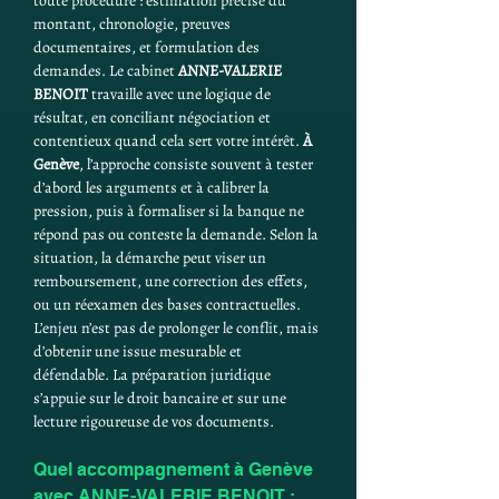
toute procédure : estimation précise du 
montant, chronologie, preuves 
documentaires, et formulation des 
demandes. Le cabinet 
ANNE-VALERIE 
BENOIT
 travaille avec une logique de 
résultat, en conciliant négociation et 
contentieux quand cela sert votre intérêt. 
À 
Genève
, l’approche consiste souvent à tester 
d’abord les arguments et à calibrer la 
pression, puis à formaliser si la banque ne 
répond pas ou conteste la demande. Selon la 
situation, la démarche peut viser un 
remboursement, une correction des effets, 
ou un réexamen des bases contractuelles. 
L’enjeu n’est pas de prolonger le conflit, mais 
d’obtenir une issue mesurable et 
défendable. La préparation juridique 
s’appuie sur le droit bancaire et sur une 
lecture rigoureuse de vos documents.
Quel accompagnement à Genève 
avec ANNE-VALERIE BENOIT : 