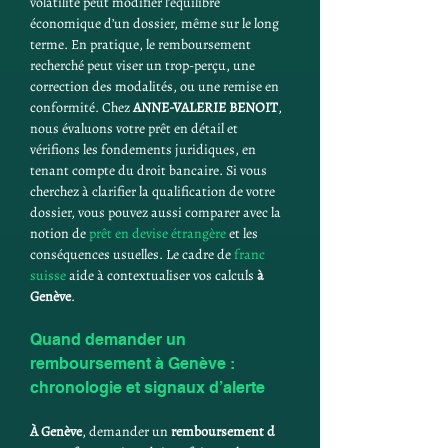
volatilité peut modifier l’équilibre 
économique d’un dossier, même sur le long 
terme. En pratique, le remboursement 
recherché peut viser un trop-perçu, une 
correction des modalités, ou une remise en 
conformité. Chez 
ANNE-VALERIE BENOIT
, 
nous évaluons votre prêt en détail et 
vérifions les fondements juridiques, en 
tenant compte du droit bancaire. Si vous 
cherchez à clarifier la qualification de votre 
dossier, vous pouvez aussi comparer avec la 
notion de 
prêt en devise étrangère
 et les 
conséquences usuelles. Le cadre de 
franc 
suisse
 aide à contextualiser vos calculs 
à 
Genève
.
Quand demander un 
remboursement à Genève : 
chronologie et signaux d’alerte
À Genève
, demander un 
remboursement d 