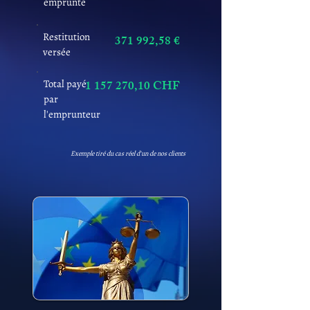
emprunté
Restitution
371 992,58 €
versée
Total payé
1 157 270
,10 CHF
par
l'emprunteur
Exemple tiré du cas réel d'un de nos clients