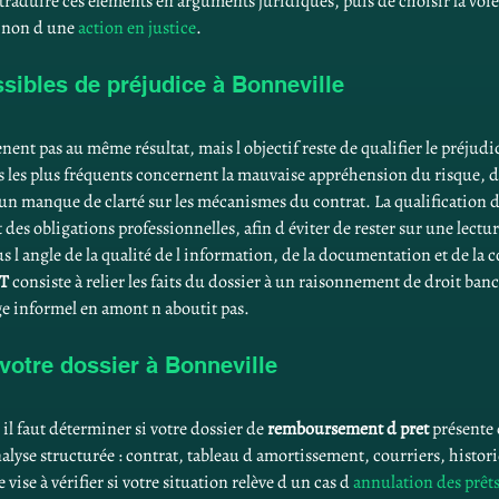
 traduire ces éléments en arguments juridiques, puis de choisir la voie
u non d une 
action en justice
.
ssibles de préjudice à Bonneville
nent pas au même résultat, mais l objectif reste de qualifier le préjudi
os les plus fréquents concernent la mauvaise appréhension du risque, de
s un manque de clarté sur les mécanismes du contrat. La qualification de
des obligations professionnelles, afin d éviter de rester sur une lect
us l angle de la qualité de l information, de la documentation et de la 
T
 consiste à relier les faits du dossier à un raisonnement de droit ban
ge informel en amont n aboutit pas.
e votre dossier à Bonneville
, il faut déterminer si votre dossier de 
remboursement d pret
 présente 
alyse structurée : contrat, tableau d amortissement, courriers, histor
vise à vérifier si votre situation relève d un cas d 
annulation des prêts