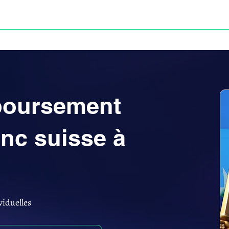
Anne-ValErie Benoit Avocats
UISSE
DÉFISCALISATION : DOSSIER FINAXIOME
mboursement
anc suisse à
viduelles