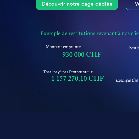
Découvrir notre page dédiée
V
Exemple de restitutions revenant à nos cli
Montant emprunté
Resti
930 000 CHF
Total payé par l'emprunteur
1 157 270,10 CHF
Exemple tiré 