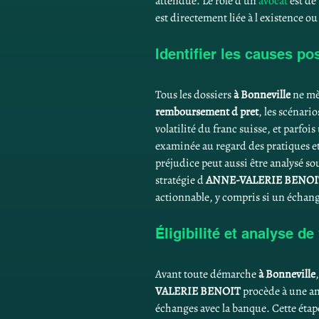
attendue. Le rôle d un 
avocat
 est de
est directement liée à l existence o
Identifier les causes po
Tous les dossiers 
à Bonneville
 ne mè
remboursement d pret
, les scénari
volatilité du franc suisse, et parfoi
examinée au regard des pratiques et 
préjudice peut aussi être analysé so
stratégie d 
ANNE-VALERIE BENOI
actionnable, y compris si un échan
Éligibilité et analyse d
Avant toute démarche 
à Bonneville
VALERIE BENOIT
 procède à une an
échanges avec la banque. Cette étape 