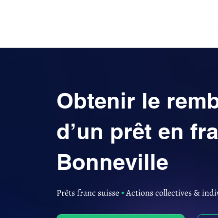
ACCUEIL
ANNULATION DES PRÊTS EN FRANC S
Obtenir le re
d’un prêt en fr
Bonneville
Prêts franc suisse
▪︎
Actions collectives & indi