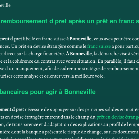
eville
remboursement d pret après un prêt en franc s
ent d pret
 libellé en franc suisse 
à Bonneville
, vous avez peut être co
éances. Un prêt en devise étrangère comme le 
franc suisse
 a pour partic
 direct sur la charge financière. 
À Bonneville
, la démarche vise à vér
t la cohérence du contrat avec votre situation. En parallèle, il faut di
lève d un manquement, afin de cadrer une stratégie de remboursement e
iser cette analyse et orienter vers la meilleure voie.
 bancaires pour agir à Bonneville
ment d pret
 nécessite de s appuyer sur des principes solides en matièr
êts en devise étrangère entrent dans le champ du 
prêt en devise étrang
, de transparence et d adaptation des explications au profil de l empr
manière dont la banque a présenté le risque de change, sur les documen