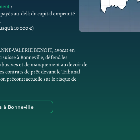
ement
:
s payés au-delà du capital emprunté
û
usqu'à 10 000 €)
e. ANNE-VALERIE BENOIT, avocat en
suisse à Bonneville, défend les
 abusives et de manquement au devoir de
des contrats de prêt devant le Tribunal
on précontractuelle sur le risque de
s à Bonneville